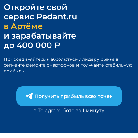
1
Откройте свой
of
3
сервис
Pedant.ru
в Артёме
и зарабатывайте
до 400 000 ₽
Присоединяйтесь к абсолютному лидеру рынка в
сегменте
ремонта смартфонов и получайте стабильную
прибыль
Получить прибыль всех точек
в Telegram-боте за 1 минуту