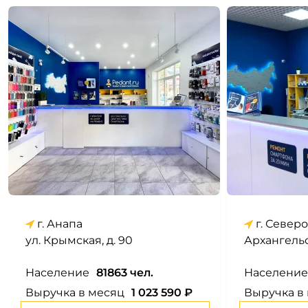
г. Анапа
г. Север
ул. Крымская, д. 90
Архангельс
Население
81863 чел.
Население
Выручка в месяц
1 023 590 ₽
Выручка в