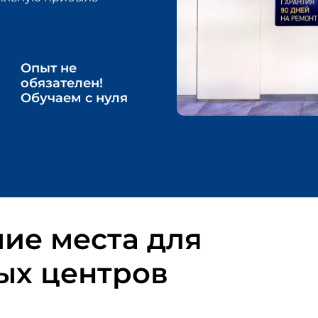
Опыт не
обязателен!
Обучаем с нуля
Item
1
of
3
шие
места для
ых центров