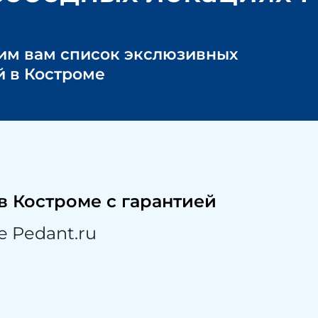
им вам список экслюзивных
й
в Костроме
в Костроме
с гарантией
 Pedant.ru