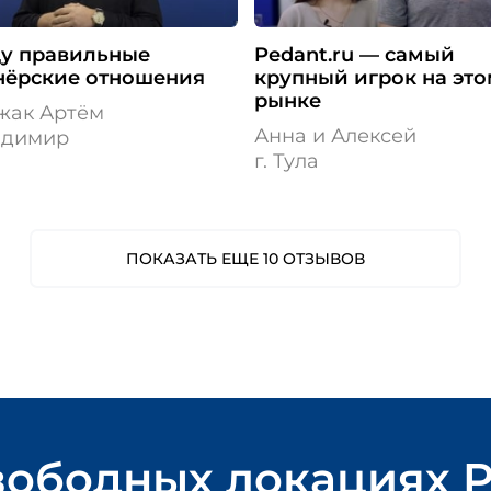
ду правильные
Pedant.ru — самый
нёрские отношения
крупный игрок на это
рынке
жак Артём
Анна и Алексей
ладимир
г. Тула
ПОКАЗАТЬ ЕЩЕ 10 ОТЗЫВОВ
вободных локациях
P