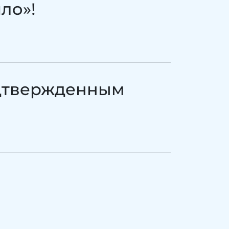
ло»!
дтвержденным