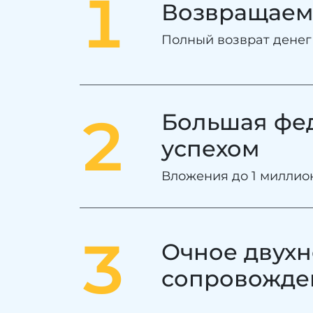
1
Возвращаем
Полный возврат денег
2
Большая фе
успехом
Вложения до 1 миллион
3
Очное двухн
сопровожден