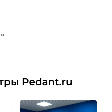
ти
тры Pedant.ru