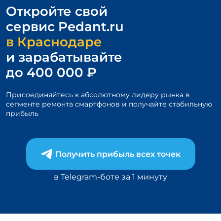
1
Откройте свой
of
3
сервис
Pedant.ru
в Краснодаре
и зарабатывайте
до 400 000 ₽
Присоединяйтесь к абсолютному лидеру рынка в
сегменте
ремонта смартфонов и получайте стабильную
прибыль
Получить прибыль всех точек
в Telegram-боте за 1 минуту