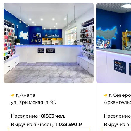
г. Анапа
г. Север
ул. Крымская, д. 90
Архангельс
Население
81863 чел.
Население
Выручка в месяц
1 023 590 ₽
Выручка в